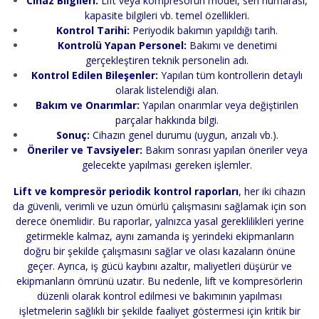
Cihaz Bilgileri:
Lift veya kompresörün model, seri numarası,
kapasite bilgileri vb. temel özellikleri.
Kontrol Tarihi:
Periyodik bakımın yapıldığı tarih.
Kontrolü Yapan Personel:
Bakımı ve denetimi
gerçekleştiren teknik personelin adı.
Kontrol Edilen Bileşenler:
Yapılan tüm kontrollerin detaylı
olarak listelendiği alan.
Bakım ve Onarımlar:
Yapılan onarımlar veya değiştirilen
parçalar hakkında bilgi.
Sonuç:
Cihazın genel durumu (uygun, arızalı vb.).
Öneriler ve Tavsiyeler:
Bakım sonrası yapılan öneriler veya
gelecekte yapılması gereken işlemler.
Lift ve kompresör periodik kontrol raporları
, her iki cihazın
da güvenli, verimli ve uzun ömürlü çalışmasını sağlamak için son
derece önemlidir. Bu raporlar, yalnızca yasal gereklilikleri yerine
getirmekle kalmaz, aynı zamanda iş yerindeki ekipmanların
doğru bir şekilde çalışmasını sağlar ve olası kazaların önüne
geçer. Ayrıca, iş gücü kaybını azaltır, maliyetleri düşürür ve
ekipmanların ömrünü uzatır. Bu nedenle, lift ve kompresörlerin
düzenli olarak kontrol edilmesi ve bakımının yapılması
işletmelerin sağlıklı bir şekilde faaliyet göstermesi için kritik bir