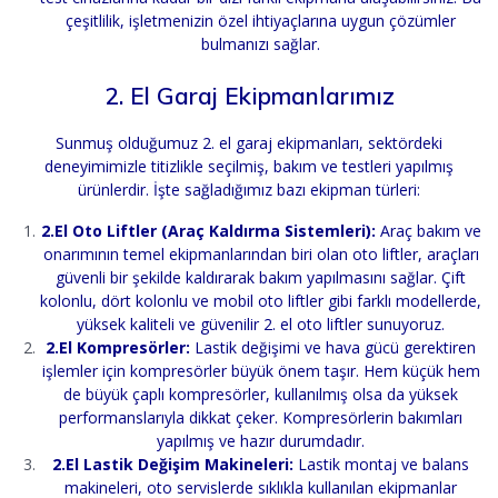
çeşitlilik, işletmenizin özel ihtiyaçlarına uygun çözümler
bulmanızı sağlar.
2. El Garaj Ekipmanlarımız
Sunmuş olduğumuz 2. el garaj ekipmanları, sektördeki
deneyimimizle titizlikle seçilmiş, bakım ve testleri yapılmış
ürünlerdir. İşte sağladığımız bazı ekipman türleri:
2.El Oto Liftler (Araç Kaldırma Sistemleri):
Araç bakım ve
onarımının temel ekipmanlarından biri olan oto liftler, araçları
güvenli bir şekilde kaldırarak bakım yapılmasını sağlar. Çift
kolonlu, dört kolonlu ve mobil oto liftler gibi farklı modellerde,
yüksek kaliteli ve güvenilir 2. el oto liftler sunuyoruz.
2.El Kompresörler:
Lastik değişimi ve hava gücü gerektiren
işlemler için kompresörler büyük önem taşır. Hem küçük hem
de büyük çaplı kompresörler, kullanılmış olsa da yüksek
performanslarıyla dikkat çeker. Kompresörlerin bakımları
yapılmış ve hazır durumdadır.
2.El Lastik Değişim Makineleri:
Lastik montaj ve balans
makineleri, oto servislerde sıklıkla kullanılan ekipmanlar