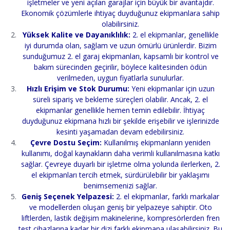
işletmeler ve yeni açılan garajlar için büyük bir avantajdır.
Ekonomik çözümlerle ihtiyaç duyduğunuz ekipmanlara sahip
olabilirsiniz.
Yüksek Kalite ve Dayanıklılık:
2. el ekipmanlar, genellikle
iyi durumda olan, sağlam ve uzun ömürlü ürünlerdir. Bizim
sunduğumuz 2. el garaj ekipmanları, kapsamlı bir kontrol ve
bakım sürecinden geçirilir, böylece kalitesinden ödün
verilmeden, uygun fiyatlarla sunulurlar.
Hızlı Erişim ve Stok Durumu:
Yeni ekipmanlar için uzun
süreli sipariş ve bekleme süreçleri olabilir. Ancak, 2. el
ekipmanlar genellikle hemen temin edilebilir. İhtiyaç
duyduğunuz ekipmana hızlı bir şekilde erişebilir ve işlerinizde
kesinti yaşamadan devam edebilirsiniz.
Çevre Dostu Seçim:
Kullanılmış ekipmanların yeniden
kullanımı, doğal kaynakların daha verimli kullanılmasına katkı
sağlar. Çevreye duyarlı bir işletme olma yolunda ilerlerken, 2.
el ekipmanları tercih etmek, sürdürülebilir bir yaklaşımı
benimsemenizi sağlar.
Geniş Seçenek Yelpazesi:
2. el ekipmanlar, farklı markalar
ve modellerden oluşan geniş bir yelpazeye sahiptir. Oto
liftlerden, lastik değişim makinelerine, kompresörlerden fren
test cihazlarına kadar bir dizi farklı ekipmana ulaşabilirsiniz. Bu